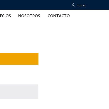
Entrar
Entrar
OTROS
CONTACTO
AYUDA
ECIOS
NOSOTROS
CONTACTO