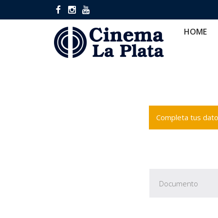
HOME
CINES
CA
HOME
Completa tus datos