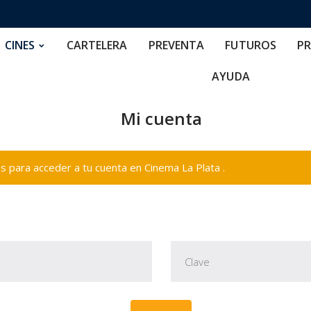
RTELERA
PREVENTA
FUTUROS
PRECIOS
NOS
CINES
CARTELERA
PREVENTA
FUTUROS
PR
AYUDA
Mi cuenta
 para acceder a tu cuenta en Cinema La Plata .