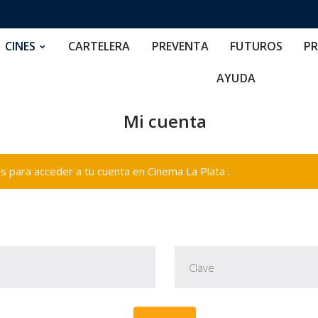
RTELERA
PREVENTA
FUTUROS
PRECIOS
NOS
CINES
CARTELERA
PREVENTA
FUTUROS
PR
AYUDA
Mi cuenta
 para acceder a tu cuenta en Cinema La Plata .