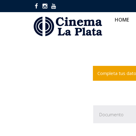
HOME
CINES
CA
HOME
Completa tus datos