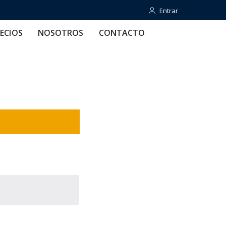
Entrar
Entrar
OTROS
CONTACTO
AYUDA
ECIOS
NOSOTROS
CONTACTO