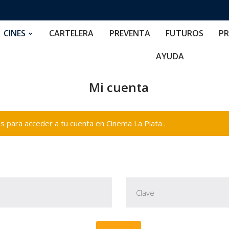
RTELERA
PREVENTA
FUTUROS
PRECIOS
NOS
CINES
CARTELERA
PREVENTA
FUTUROS
PR
AYUDA
Mi cuenta
 para acceder a tu cuenta en Cinema La Plata .