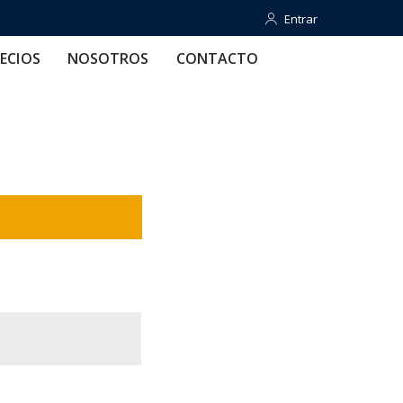
Entrar
Entrar
OTROS
CONTACTO
AYUDA
ECIOS
NOSOTROS
CONTACTO