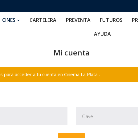
RTELERA
PREVENTA
FUTUROS
PRECIOS
NOS
CINES
CARTELERA
PREVENTA
FUTUROS
PR
AYUDA
Mi cuenta
 para acceder a tu cuenta en Cinema La Plata .