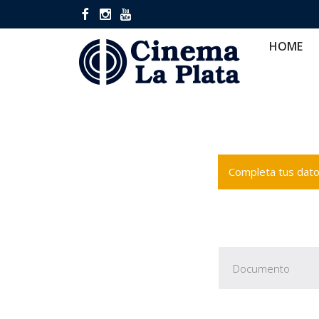
HOME
CINES
CA
HOME
Completa tus datos