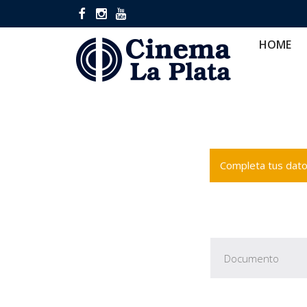
HOME
CINES
CA
HOME
Completa tus datos