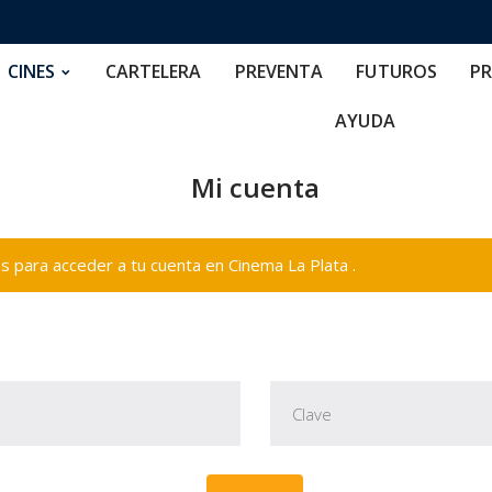
RTELERA
PREVENTA
FUTUROS
PRECIOS
NOS
CINES
CARTELERA
PREVENTA
FUTUROS
PR
AYUDA
Mi cuenta
 para acceder a tu cuenta en Cinema La Plata .