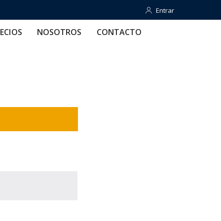
Entrar
Entrar
OTROS
CONTACTO
AYUDA
ECIOS
NOSOTROS
CONTACTO