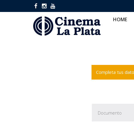
HOME
CINES
CA
HOME
Completa tus datos