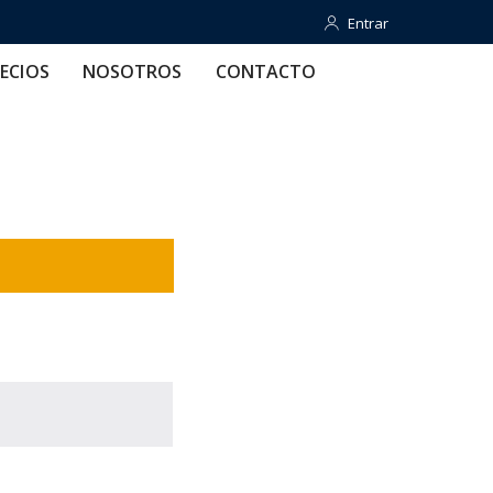
Entrar
Entrar
OTROS
CONTACTO
AYUDA
ECIOS
NOSOTROS
CONTACTO