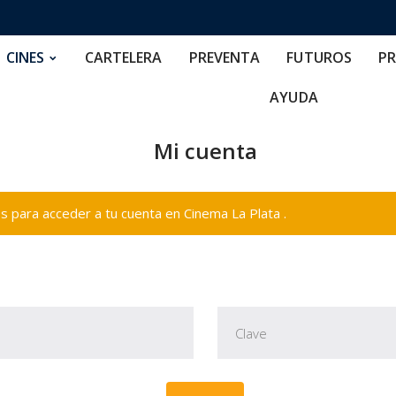
RTELERA
PREVENTA
FUTUROS
PRECIOS
NOS
CINES
CARTELERA
PREVENTA
FUTUROS
PR
AYUDA
Mi cuenta
 para acceder a tu cuenta en Cinema La Plata .