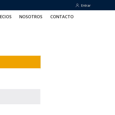
Entrar
Entrar
OTROS
CONTACTO
AYUDA
ECIOS
NOSOTROS
CONTACTO