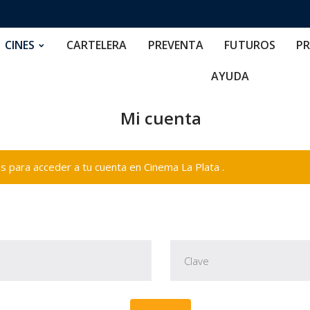
RTELERA
PREVENTA
FUTUROS
PRECIOS
NOS
CINES
CARTELERA
PREVENTA
FUTUROS
PR
AYUDA
Mi cuenta
 para acceder a tu cuenta en Cinema La Plata .