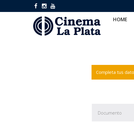
HOME
CINES
CA
HOME
Completa tus datos