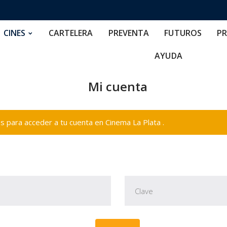
RTELERA
PREVENTA
FUTUROS
PRECIOS
NOS
CINES
CARTELERA
PREVENTA
FUTUROS
PR
AYUDA
Mi cuenta
 para acceder a tu cuenta en Cinema La Plata .