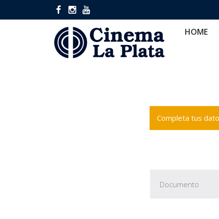
HOME
CINES
CA
HOME
Completa tus datos