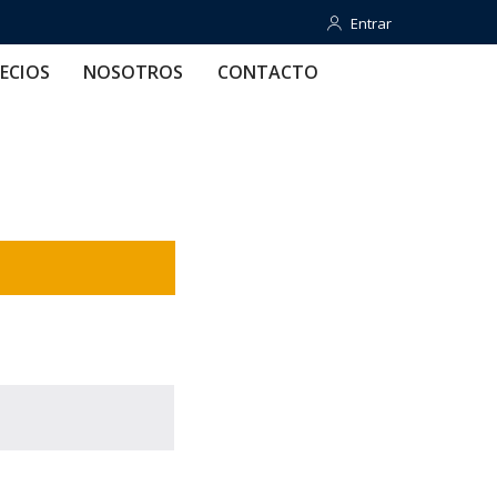
Entrar
Entrar
OTROS
CONTACTO
AYUDA
ECIOS
NOSOTROS
CONTACTO