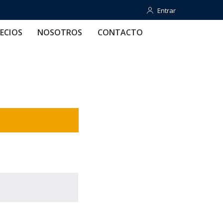
Entrar
Entrar
OTROS
CONTACTO
AYUDA
ECIOS
NOSOTROS
CONTACTO