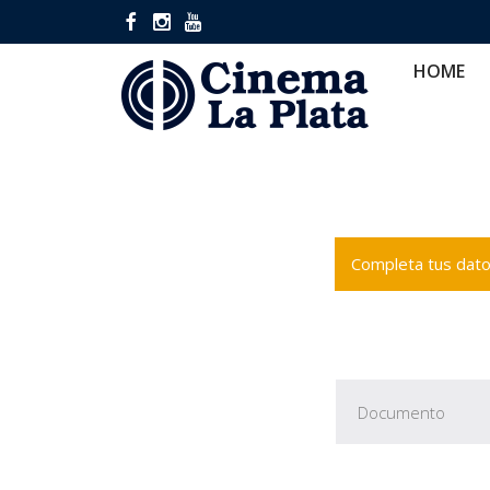
HOME
CINES
CA
HOME
Completa tus datos