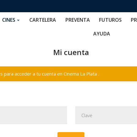
RTELERA
PREVENTA
FUTUROS
PRECIOS
NOS
CINES
CARTELERA
PREVENTA
FUTUROS
PR
AYUDA
Mi cuenta
 para acceder a tu cuenta en Cinema La Plata .