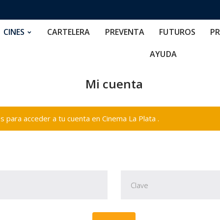
RTELERA
PREVENTA
FUTUROS
PRECIOS
NOS
CINES
CARTELERA
PREVENTA
FUTUROS
PR
AYUDA
Mi cuenta
 para acceder a tu cuenta en Cinema La Plata .