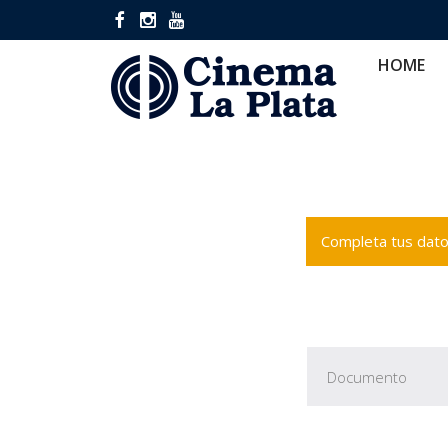
HOME
CINES
CA
HOME
Completa tus datos