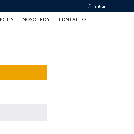
Entrar
Entrar
OTROS
CONTACTO
AYUDA
ECIOS
NOSOTROS
CONTACTO