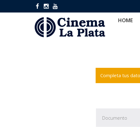
HOME
CINES
CA
HOME
Completa tus datos