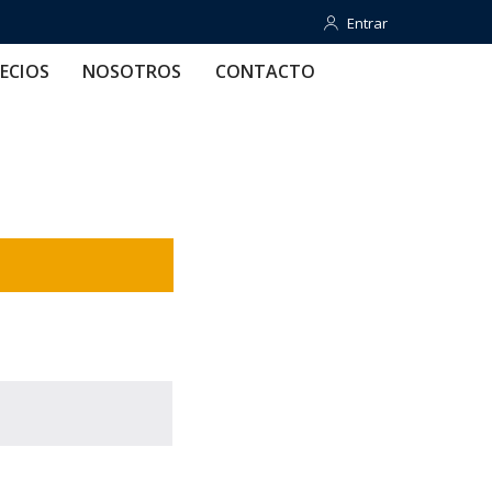
Entrar
Entrar
OTROS
CONTACTO
AYUDA
ECIOS
NOSOTROS
CONTACTO