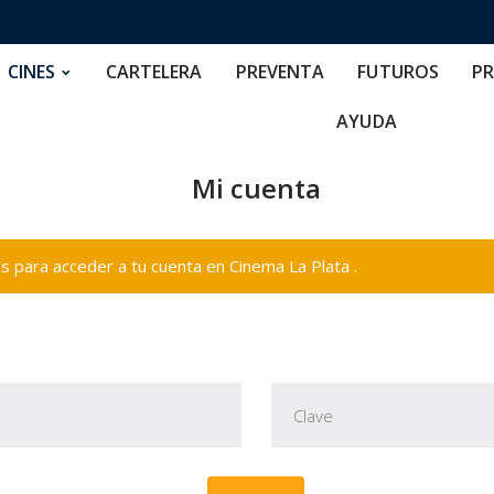
RTELERA
PREVENTA
FUTUROS
PRECIOS
NOS
CINES
CARTELERA
PREVENTA
FUTUROS
PR
AYUDA
Mi cuenta
 para acceder a tu cuenta en Cinema La Plata .