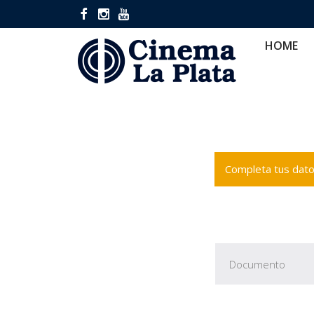
HOME
CINES
CA
HOME
Completa tus datos