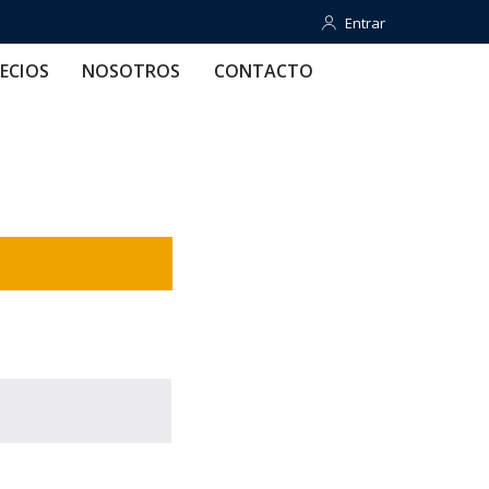
Entrar
Entrar
OTROS
CONTACTO
AYUDA
ECIOS
NOSOTROS
CONTACTO