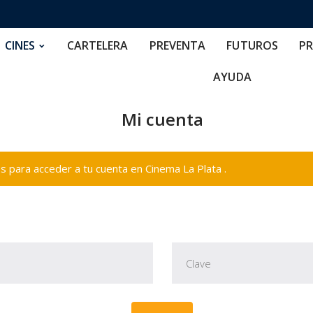
RTELERA
PREVENTA
FUTUROS
PRECIOS
NOS
CINES
CARTELERA
PREVENTA
FUTUROS
PR
AYUDA
Mi cuenta
 para acceder a tu cuenta en Cinema La Plata .