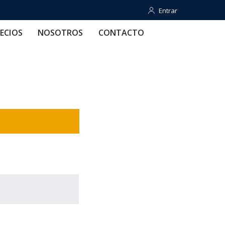
Entrar
Entrar
OTROS
CONTACTO
AYUDA
ECIOS
NOSOTROS
CONTACTO