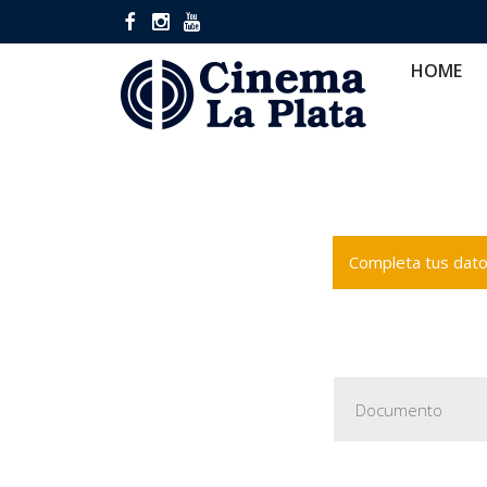
HOME
CINES
CA
HOME
Completa tus datos