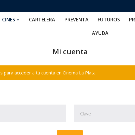
RTELERA
PREVENTA
FUTUROS
PRECIOS
NOS
CINES
CARTELERA
PREVENTA
FUTUROS
PR
AYUDA
Mi cuenta
 para acceder a tu cuenta en Cinema La Plata .