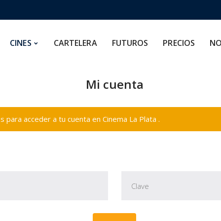
CARTELERA
FUTUROS
PRECIOS
NOSOTROS
CINES
CARTELERA
FUTUROS
PRECIOS
NO
Mi cuenta
 para acceder a tu cuenta en Cinema La Plata .