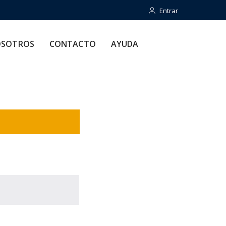
Entrar
Entrar
CONTACTO
AYUDA
SOTROS
CONTACTO
AYUDA