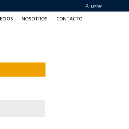
Entrar
Entrar
OTROS
CONTACTO
AYUDA
ECIOS
NOSOTROS
CONTACTO