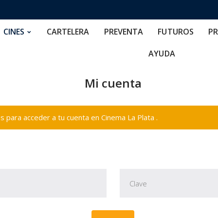
RTELERA
PREVENTA
FUTUROS
PRECIOS
NOS
CINES
CARTELERA
PREVENTA
FUTUROS
PR
AYUDA
Mi cuenta
 para acceder a tu cuenta en Cinema La Plata .