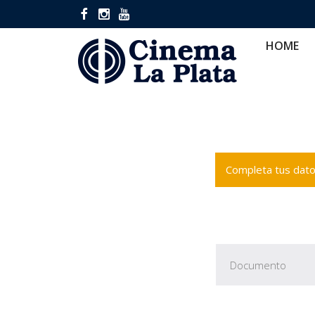
HOME
CINES
CA
HOME
Completa tus datos