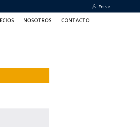
Entrar
Entrar
OTROS
CONTACTO
AYUDA
ECIOS
NOSOTROS
CONTACTO