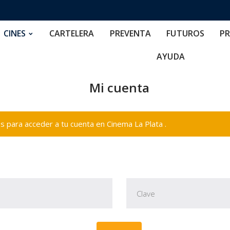
RTELERA
PREVENTA
FUTUROS
PRECIOS
NOS
CINES
CARTELERA
PREVENTA
FUTUROS
PR
AYUDA
Mi cuenta
 para acceder a tu cuenta en Cinema La Plata .