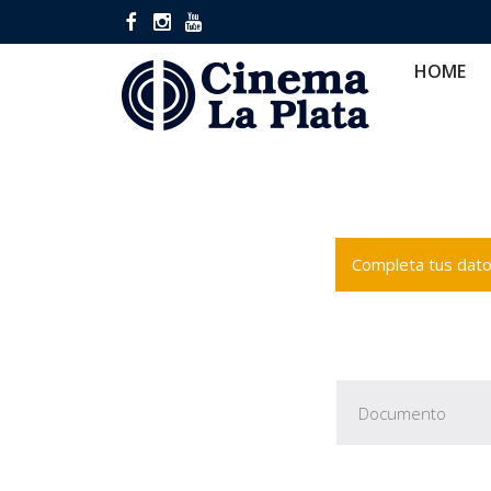
HOME
CINES
CA
HOME
Completa tus datos