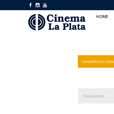
HOME
CINES
CA
HOME
Completa tus datos