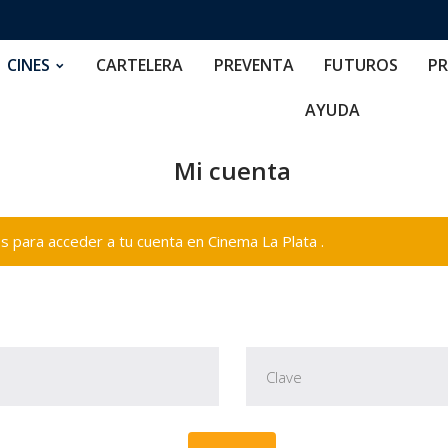
RTELERA
PREVENTA
FUTUROS
PRECIOS
NOS
CINES
CARTELERA
PREVENTA
FUTUROS
PR
AYUDA
Mi cuenta
 para acceder a tu cuenta en Cinema La Plata .