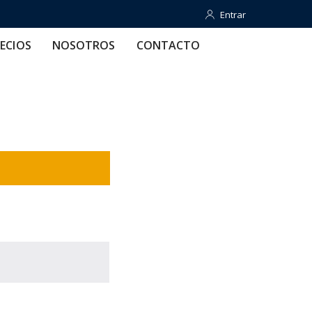
Entrar
Entrar
OTROS
CONTACTO
AYUDA
ECIOS
NOSOTROS
CONTACTO