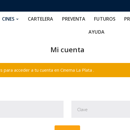
RTELERA
PREVENTA
FUTUROS
PRECIOS
NOS
CINES
CARTELERA
PREVENTA
FUTUROS
PR
AYUDA
Mi cuenta
 para acceder a tu cuenta en Cinema La Plata .