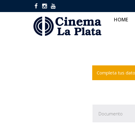
HOME
CINES
CA
HOME
Completa tus datos