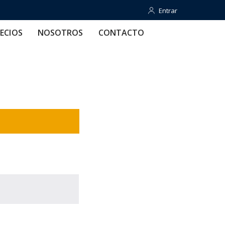
Entrar
Entrar
OTROS
CONTACTO
AYUDA
ECIOS
NOSOTROS
CONTACTO