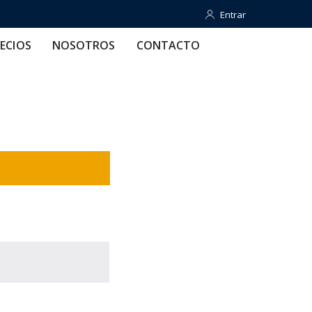
Entrar
Entrar
OTROS
CONTACTO
AYUDA
ECIOS
NOSOTROS
CONTACTO