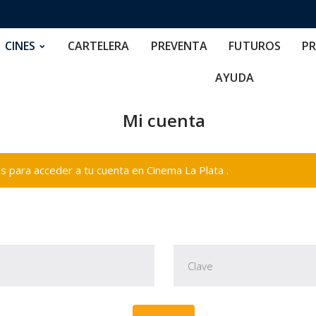
RTELERA
PREVENTA
FUTUROS
PRECIOS
NOS
CINES
CARTELERA
PREVENTA
FUTUROS
PR
AYUDA
Mi cuenta
 para acceder a tu cuenta en Cinema La Plata .