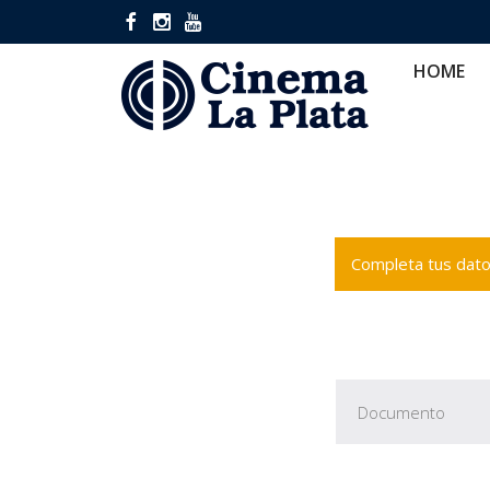
HOME
CINES
CA
HOME
Completa tus datos