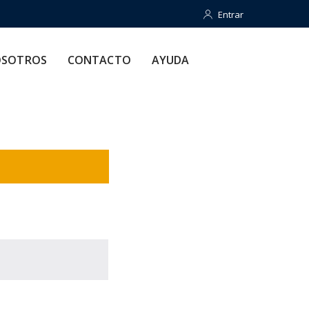
Entrar
Entrar
CONTACTO
AYUDA
SOTROS
CONTACTO
AYUDA