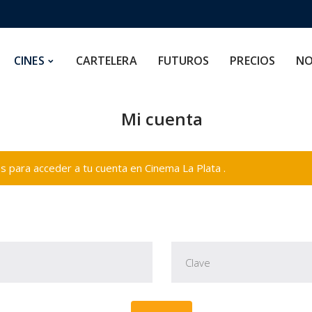
CARTELERA
FUTUROS
PRECIOS
NOSOTROS
CINES
CARTELERA
FUTUROS
PRECIOS
NO
Mi cuenta
 para acceder a tu cuenta en Cinema La Plata .