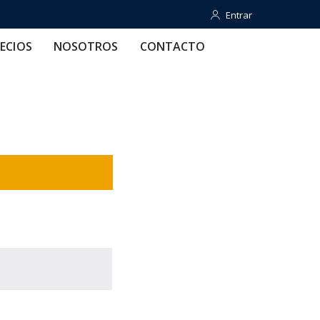
Entrar
Entrar
OTROS
CONTACTO
AYUDA
ECIOS
NOSOTROS
CONTACTO