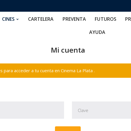
RTELERA
PREVENTA
FUTUROS
PRECIOS
NOS
CINES
CARTELERA
PREVENTA
FUTUROS
PR
AYUDA
Mi cuenta
 para acceder a tu cuenta en Cinema La Plata .