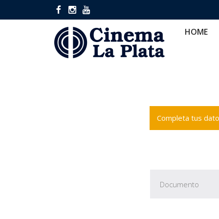
HOME
CINES
CA
HOME
Completa tus datos