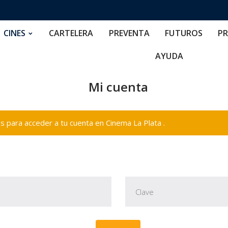
RTELERA
PREVENTA
FUTUROS
PRECIOS
NOS
CINES
CARTELERA
PREVENTA
FUTUROS
PR
AYUDA
Mi cuenta
 para acceder a tu cuenta en Cinema La Plata .