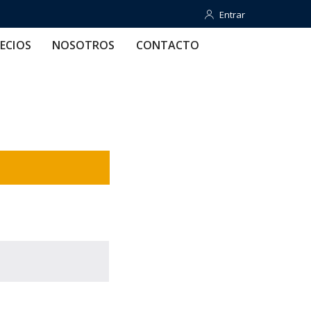
Entrar
Entrar
OTROS
CONTACTO
AYUDA
ECIOS
NOSOTROS
CONTACTO