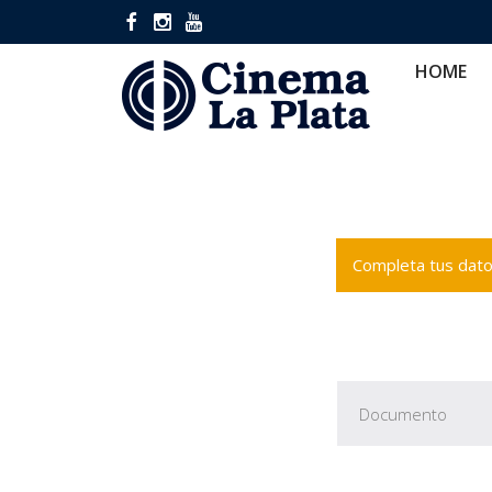
HOME
CINES
CA
HOME
Completa tus datos