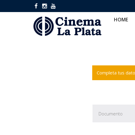
HOME
CINES
CA
HOME
Completa tus datos