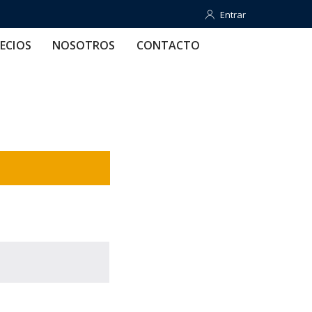
Entrar
Entrar
OTROS
CONTACTO
AYUDA
ECIOS
NOSOTROS
CONTACTO