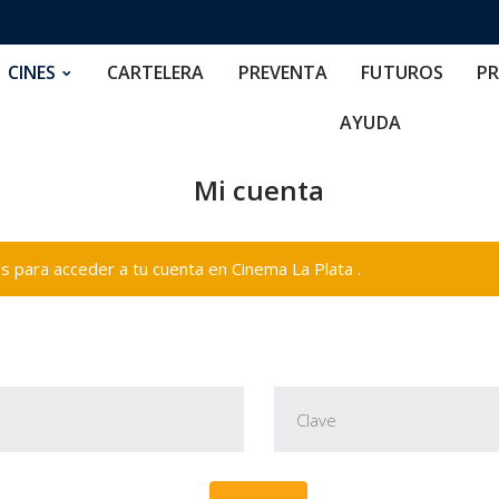
RTELERA
PREVENTA
FUTUROS
PRECIOS
NOS
CINES
CARTELERA
PREVENTA
FUTUROS
PR
AYUDA
Mi cuenta
 para acceder a tu cuenta en Cinema La Plata .