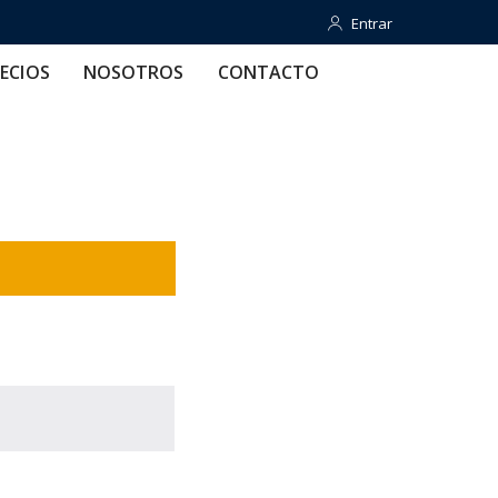
Entrar
Entrar
OTROS
CONTACTO
AYUDA
ECIOS
NOSOTROS
CONTACTO