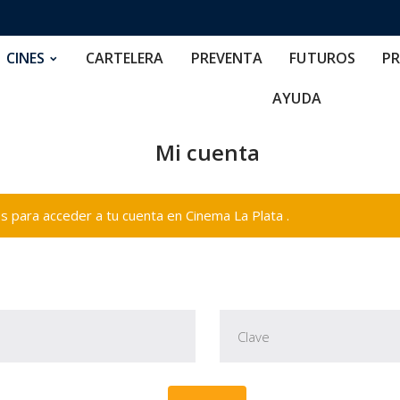
RTELERA
PREVENTA
FUTUROS
PRECIOS
NOS
CINES
CARTELERA
PREVENTA
FUTUROS
PR
AYUDA
Mi cuenta
 para acceder a tu cuenta en Cinema La Plata .