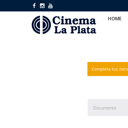
HOME
CINES
CA
HOME
Completa tus datos