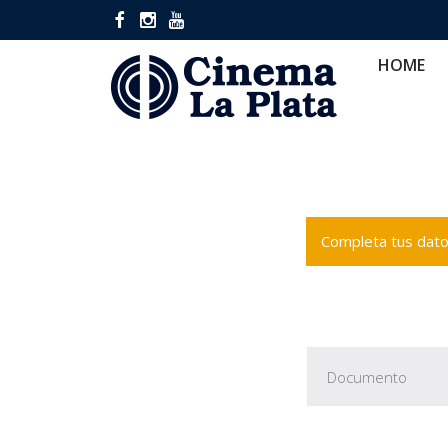
HOME
CINES
CA
HOME
Completa tus datos