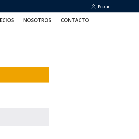
Entrar
Entrar
OTROS
CONTACTO
AYUDA
ECIOS
NOSOTROS
CONTACTO