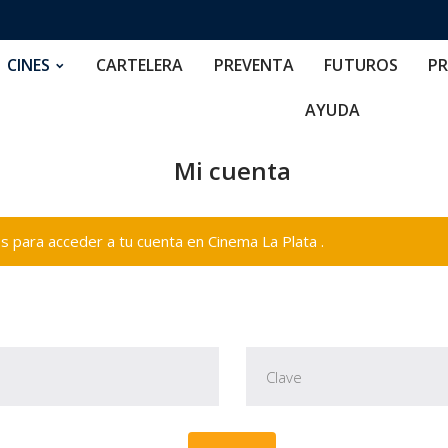
RTELERA
PREVENTA
FUTUROS
PRECIOS
NOS
CINES
CARTELERA
PREVENTA
FUTUROS
PR
AYUDA
Mi cuenta
 para acceder a tu cuenta en Cinema La Plata .