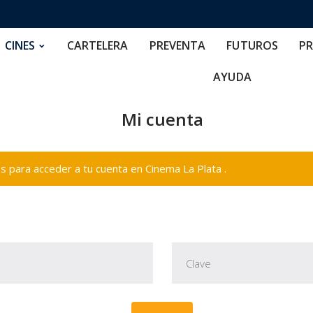
RTELERA
PREVENTA
FUTUROS
PRECIOS
NOS
CINES
CARTELERA
PREVENTA
FUTUROS
PR
AYUDA
Mi cuenta
 para acceder a tu cuenta en Cinema La Plata .