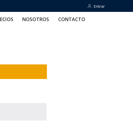
Entrar
Entrar
OTROS
CONTACTO
AYUDA
ECIOS
NOSOTROS
CONTACTO