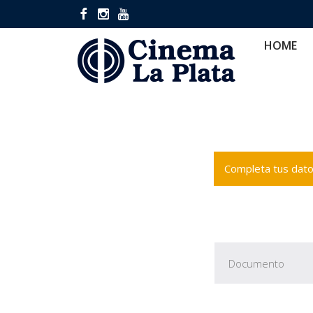
HOME
CINES
CA
HOME
Completa tus datos