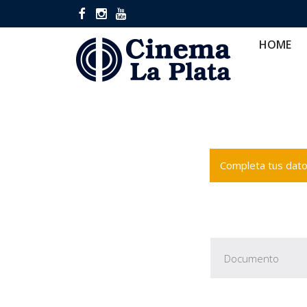
HOME
CINES
CA
HOME
Completa tus datos