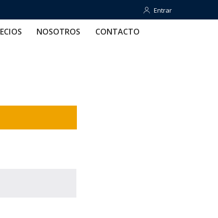
Entrar
Entrar
OTROS
CONTACTO
AYUDA
ECIOS
NOSOTROS
CONTACTO