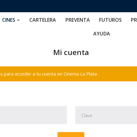
RTELERA
PREVENTA
FUTUROS
PRECIOS
NOS
CINES
CARTELERA
PREVENTA
FUTUROS
PR
AYUDA
Mi cuenta
 para acceder a tu cuenta en Cinema La Plata .