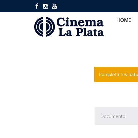
HOME
CINES
CA
HOME
Completa tus datos