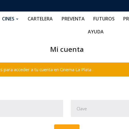
RTELERA
PREVENTA
FUTUROS
PRECIOS
NOS
CINES
CARTELERA
PREVENTA
FUTUROS
PR
AYUDA
Mi cuenta
 para acceder a tu cuenta en Cinema La Plata .