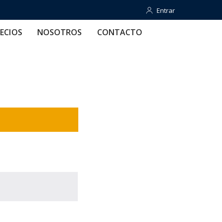
Entrar
Entrar
OTROS
CONTACTO
AYUDA
ECIOS
NOSOTROS
CONTACTO