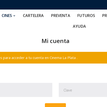
RTELERA
PREVENTA
FUTUROS
PRECIOS
NOS
CINES
CARTELERA
PREVENTA
FUTUROS
PR
AYUDA
Mi cuenta
 para acceder a tu cuenta en Cinema La Plata .