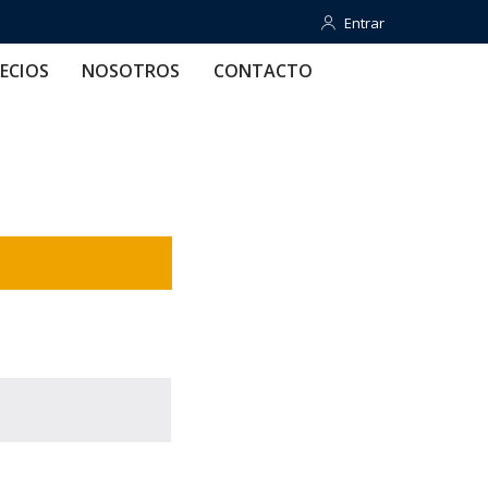
Entrar
Entrar
OTROS
CONTACTO
AYUDA
ECIOS
NOSOTROS
CONTACTO