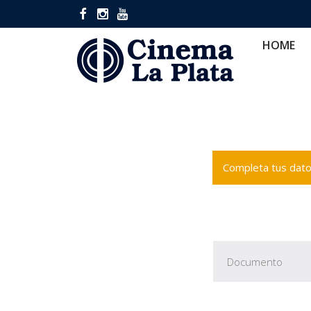
HOME
CINES
CA
HOME
Completa tus datos