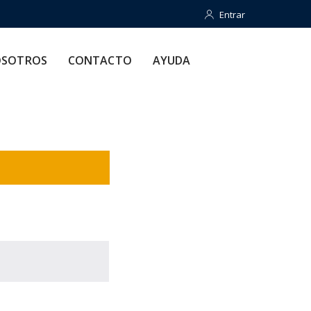
Entrar
Entrar
CONTACTO
AYUDA
SOTROS
CONTACTO
AYUDA