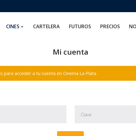
CARTELERA
FUTUROS
PRECIOS
NOSOTROS
CINES
CARTELERA
FUTUROS
PRECIOS
NO
Mi cuenta
 para acceder a tu cuenta en Cinema La Plata .