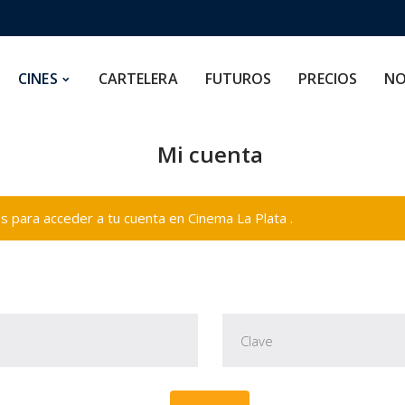
CARTELERA
FUTUROS
PRECIOS
NOSOTROS
CINES
CARTELERA
FUTUROS
PRECIOS
NO
Mi cuenta
 para acceder a tu cuenta en Cinema La Plata .