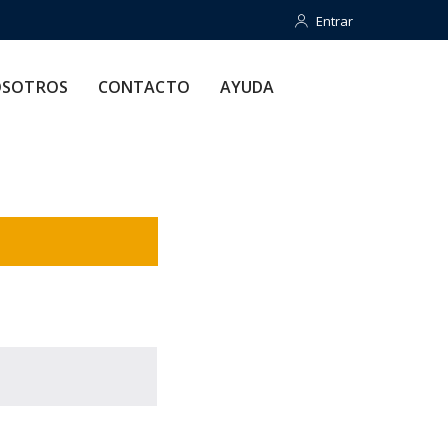
Entrar
Entrar
CONTACTO
AYUDA
SOTROS
CONTACTO
AYUDA