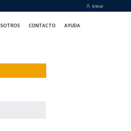
Entrar
Entrar
CONTACTO
AYUDA
SOTROS
CONTACTO
AYUDA