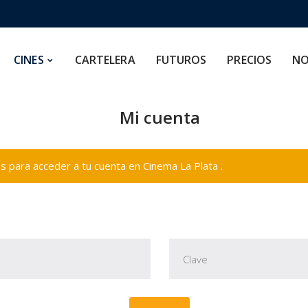
CARTELERA
FUTUROS
PRECIOS
NOSOTROS
CINES
CARTELERA
FUTUROS
PRECIOS
NO
Mi cuenta
 para acceder a tu cuenta en Cinema La Plata .