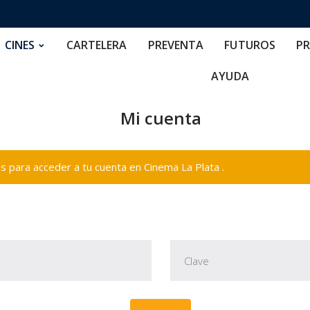
RTELERA
PREVENTA
FUTUROS
PRECIOS
NOS
CINES
CARTELERA
PREVENTA
FUTUROS
PR
AYUDA
Mi cuenta
 para acceder a tu cuenta en Cinema La Plata .