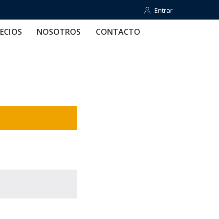
Entrar
Entrar
OTROS
CONTACTO
AYUDA
ECIOS
NOSOTROS
CONTACTO