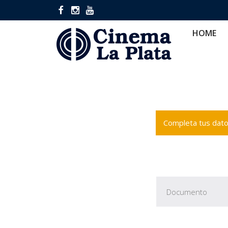
HOME
CINES
CA
HOME
Completa tus datos