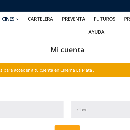
RTELERA
PREVENTA
FUTUROS
PRECIOS
NOS
CINES
CARTELERA
PREVENTA
FUTUROS
PR
AYUDA
Mi cuenta
 para acceder a tu cuenta en Cinema La Plata .