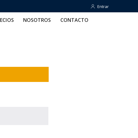
Entrar
Entrar
OTROS
CONTACTO
AYUDA
ECIOS
NOSOTROS
CONTACTO