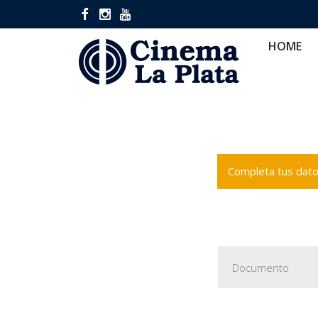
HOME
CINES
CA
HOME
Completa tus datos