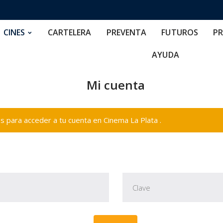
RTELERA
PREVENTA
FUTUROS
PRECIOS
NOS
CINES
CARTELERA
PREVENTA
FUTUROS
PR
AYUDA
Mi cuenta
 para acceder a tu cuenta en Cinema La Plata .