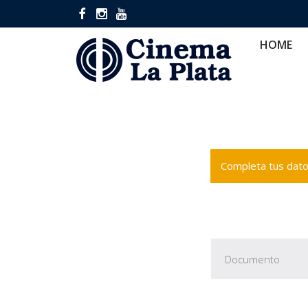
HOME
CINES
CA
HOME
Completa tus datos