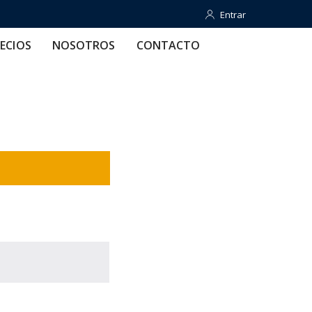
Entrar
Entrar
OTROS
CONTACTO
AYUDA
ECIOS
NOSOTROS
CONTACTO