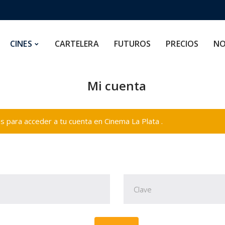
CARTELERA
FUTUROS
PRECIOS
NOSOTROS
CINES
CARTELERA
FUTUROS
PRECIOS
NO
Mi cuenta
 para acceder a tu cuenta en Cinema La Plata .