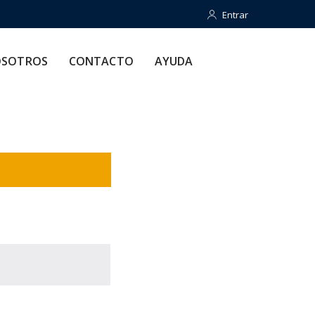
Entrar
Entrar
CONTACTO
AYUDA
SOTROS
CONTACTO
AYUDA