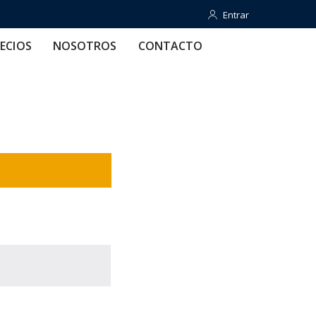
Entrar
Entrar
OTROS
CONTACTO
AYUDA
ECIOS
NOSOTROS
CONTACTO