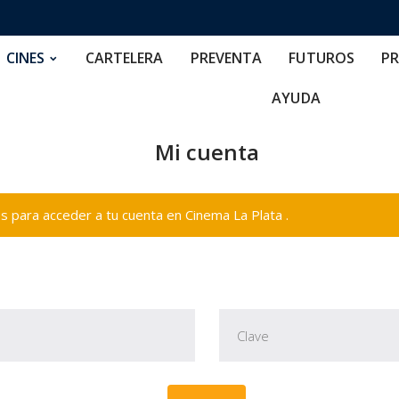
RTELERA
PREVENTA
FUTUROS
PRECIOS
NOS
CINES
CARTELERA
PREVENTA
FUTUROS
PR
AYUDA
Mi cuenta
 para acceder a tu cuenta en Cinema La Plata .