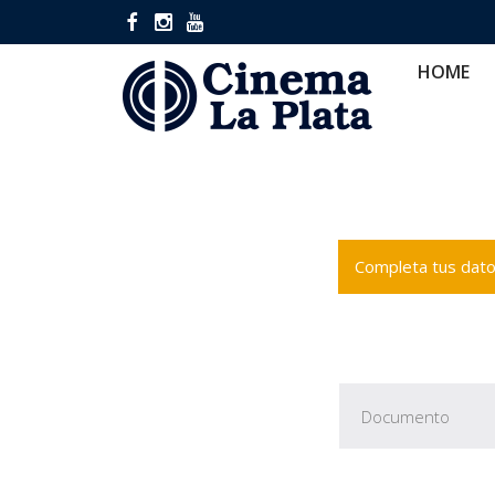
HOME
CINES
CA
HOME
Completa tus datos