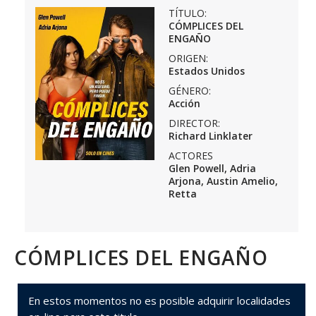
TÍTULO:
CÓMPLICES DEL
ENGAÑO
ORIGEN:
Estados Unidos
GÉNERO:
Acción
DIRECTOR:
Richard Linklater
ACTORES
Glen Powell, Adria
Arjona, Austin Amelio,
Retta
CÓMPLICES DEL ENGAÑO
En estos momentos no es posible adquirir localidades