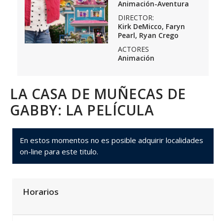
Animación-Aventura
DIRECTOR:
Kirk DeMicco, Faryn
Pearl, Ryan Crego
ACTORES
Animación
LA CASA DE MUÑECAS DE
GABBY: LA PELÍCULA
En estos momentos no es posible adquirir localidades
on-line para este titulo.
Horarios