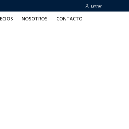
Entrar
Entrar
OTROS
CONTACTO
AYUDA
ECIOS
NOSOTROS
CONTACTO