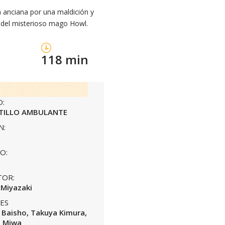
 anciana por una maldición y
e del misterioso mago Howl.
118 min
O:
STILLO AMBULANTE
N:
O:
TOR:
Miyazaki
ES
 Baisho, Takuya Kimura,
o Miwa