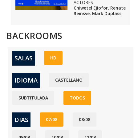
ACTORES
Chiwetel Ejiofor, Renate
Reinsve, Mark Duplass
BACKROOMS
SALAS
HD
IDIOMA
CASTELLANO
SUBTITULADA
TODOS
DIAS
07/08
08/08
09/08
10/08
11/08