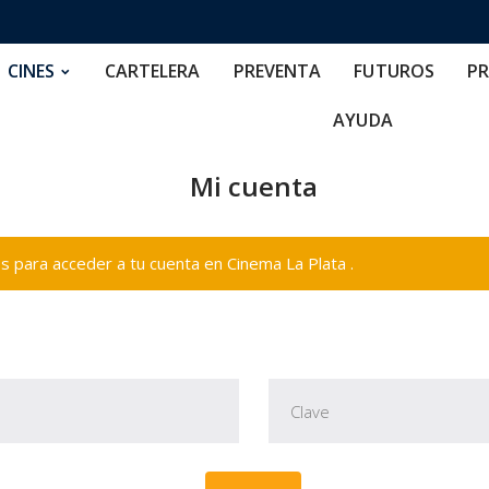
RTELERA
PREVENTA
FUTUROS
PRECIOS
NOS
CINES
CARTELERA
PREVENTA
FUTUROS
PR
AYUDA
Mi cuenta
 para acceder a tu cuenta en Cinema La Plata .