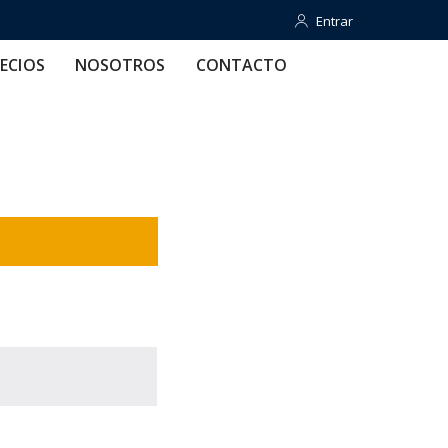
Entrar
Entrar
OTROS
CONTACTO
AYUDA
ECIOS
NOSOTROS
CONTACTO