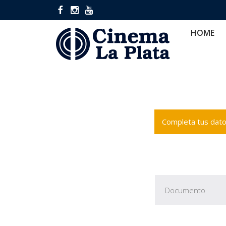
HOME
CINES
CA
HOME
Completa tus datos